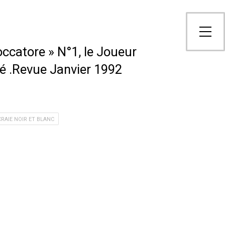
ioccatore » N°1, le Joueur
é .Revue Janvier 1992
CRAIE NOIR ET BLANC