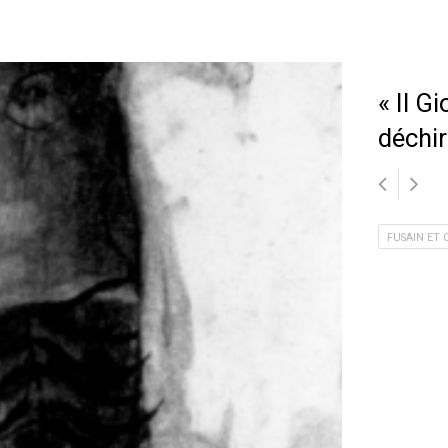
« Il G
déchir
FUSAIN ET 