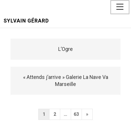
SYLVAIN GÉRARD
L’Ogre
« Attends j’arrive » Galerie La Nave Va
Marseille
Pagination
Next
1
2
…
63
»
des
Page